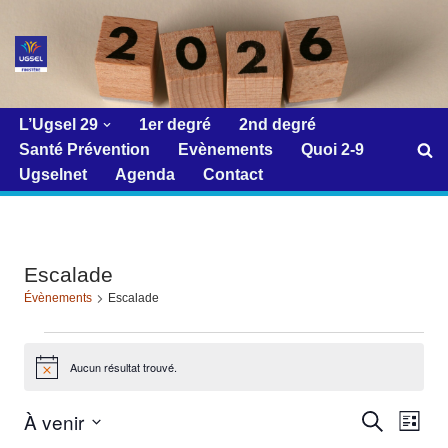
Aller
au
contenu
L’Ugsel 29
1er degré
2nd degré
Santé Prévention
Evènements
Quoi 2-9
Ugselnet
Agenda
Contact
Escalade
Évènements
Escalade
Aucun résultat trouvé.
Notice
À venir
Reche
Navi
Recherche
Liste
de