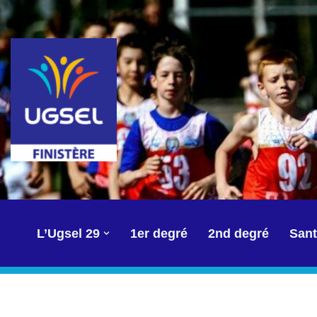
Aller
au
contenu
L’Ugsel 29
1er degré
2nd degré
Sant