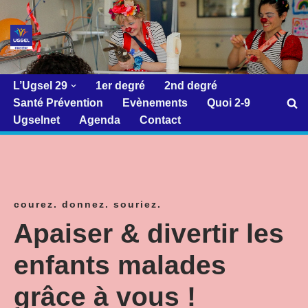
Aller
au
contenu
L’Ugsel 29
1er degré
2nd degré
Santé Prévention
Evènements
Quoi 2-9
Ugselnet
Agenda
Contact
courez. donnez. souriez.
Apaiser & divertir les
enfants malades
grâce à vous !