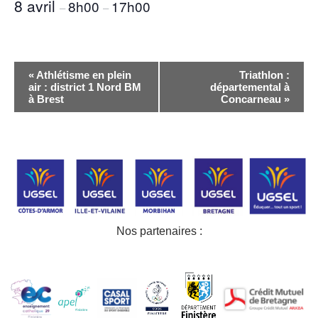
8 avril
8h00
17h00
–
–
Navigation
«
Athlétisme en plein
Triathlon :
Évènement
air : district 1 Nord BM
départemental à
à Brest
Concarneau
»
Nos partenaires :