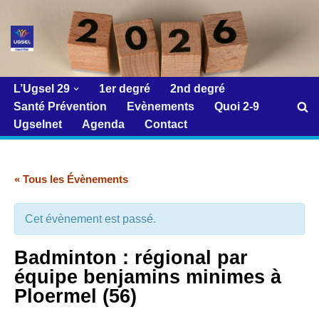
Aller
au
contenu
L’Ugsel 29
1er degré
2nd degré
Santé Prévention
Evènements
Quoi 2-9
Ugselnet
Agenda
Contact
« Tous les Évènements
Cet évènement est passé.
Badminton : régional par
équipe benjamins minimes à
Ploermel (56)