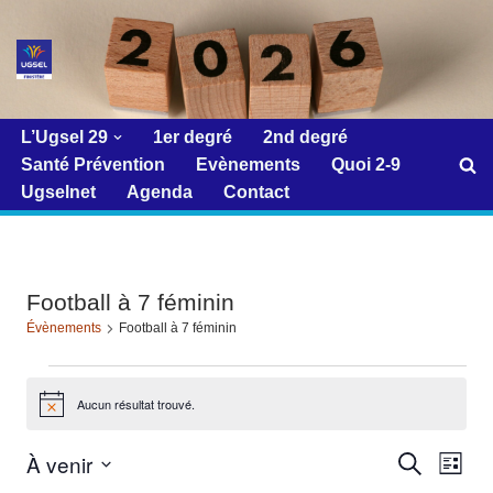
Aller
au
contenu
L’Ugsel 29
1er degré
2nd degré
Santé Prévention
Evènements
Quoi 2-9
Ugselnet
Agenda
Contact
Football à 7 féminin
Évènements
Football à 7 féminin
Aucun résultat trouvé.
Notice
À venir
Reche
Navi
Recherche
Liste
de