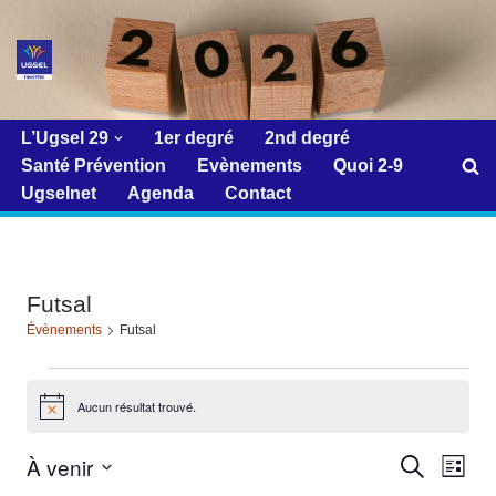
Aller
au
contenu
L’Ugsel 29
1er degré
2nd degré
Santé Prévention
Evènements
Quoi 2-9
Ugselnet
Agenda
Contact
Futsal
Évènements
Futsal
Aucun résultat trouvé.
Notice
À venir
Reche
Navi
Recherche
Liste
de