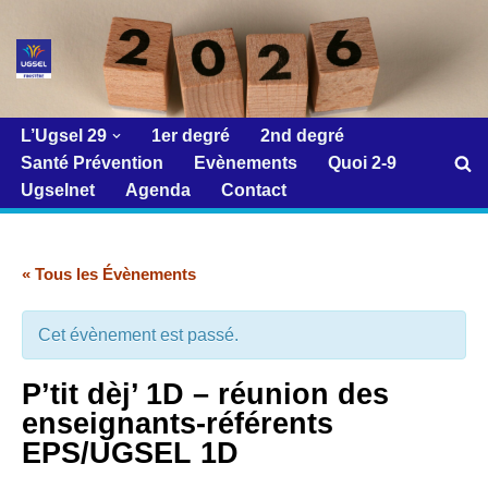
Aller
au
contenu
L’Ugsel 29
1er degré
2nd degré
Santé Prévention
Evènements
Quoi 2-9
Ugselnet
Agenda
Contact
« Tous les Évènements
Cet évènement est passé.
P’tit dèj’ 1D – réunion des
enseignants-référents
EPS/UGSEL 1D