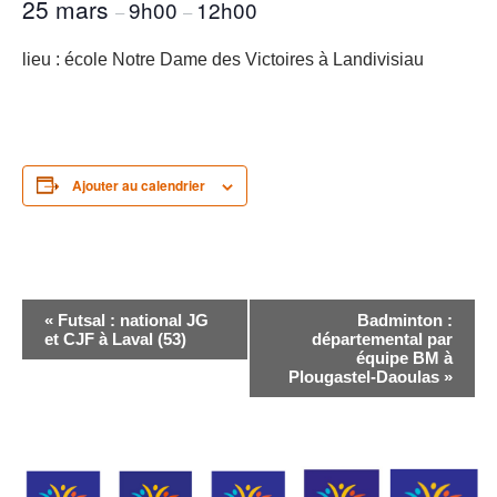
25 mars
9h00
12h00
–
–
lieu : école Notre Dame des Victoires à Landivisiau
Ajouter au calendrier
Navigation
«
Futsal : national JG
Badminton :
Évènement
et CJF à Laval (53)
départemental par
équipe BM à
Plougastel-Daoulas
»