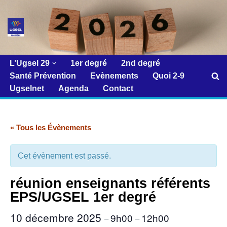
Aller
au
contenu
L’Ugsel 29
1er degré
2nd degré
Santé Prévention
Evènements
Quoi 2-9
Ugselnet
Agenda
Contact
« Tous les Évènements
Cet évènement est passé.
réunion enseignants référents
EPS/UGSEL 1er degré
10 décembre 2025
9h00
12h00
–
–