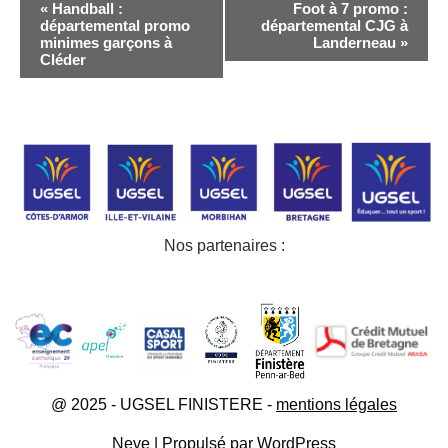
Navigation
«
Handball :
Foot à 7 promo :
Évènement
départemental promo
départemental CJG à
minimes garçons à
Landerneau
»
Cléder
Nos partenaires :
@ 2025 - UGSEL FINISTERE -
mentions légales
Neve
| Propulsé par
WordPress