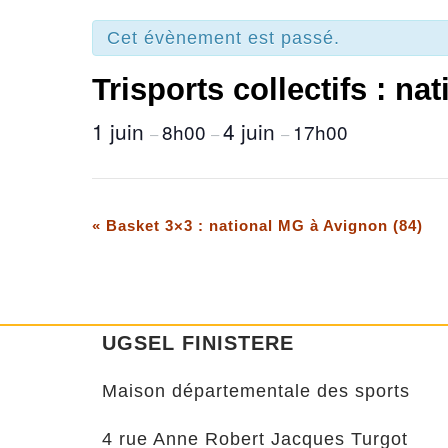
Cet évènement est passé.
Trisports collectifs : n
1 juin
4 juin
8h00
17h00
–
–
–
Navigation
«
Basket 3×3 : national MG à Avignon (84)
Évènement
UGSEL FINISTERE
Maison départementale des sports
4 rue Anne Robert Jacques Turgot