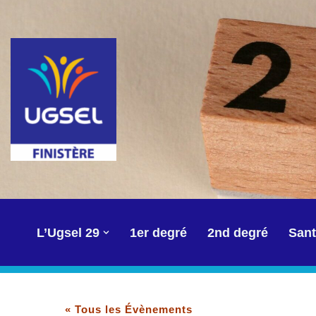
Aller
au
contenu
L’Ugsel 29
1er degré
2nd degré
Sant
« Tous les Évènements