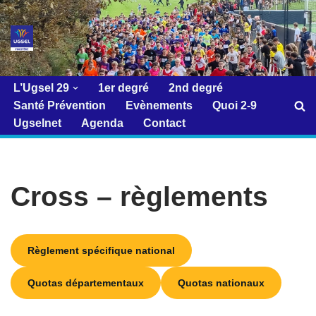
Aller
au
contenu
L’Ugsel 29
1er degré
2nd degré
Santé Prévention
Evènements
Quoi 2-9
Ugselnet
Agenda
Contact
Cross – règlements
Règlement spécifique national
Quotas départementaux
Quotas nationaux