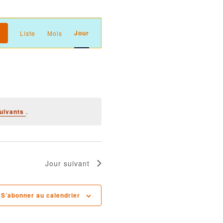
Navigation
Jour
Liste
Mois
de
vues
Évènement
uivants
.
Jour suivant
S’abonner au calendrier