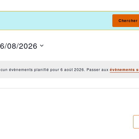
e
Chercher
6/08/2026
n
électionnez
ne
ate.
cun évènements planifié pour 6 août 2026. Passer aux
évènements s
Notice
ts