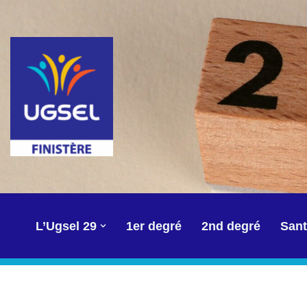
Aller
au
contenu
L’Ugsel 29
1er degré
2nd degré
Sant