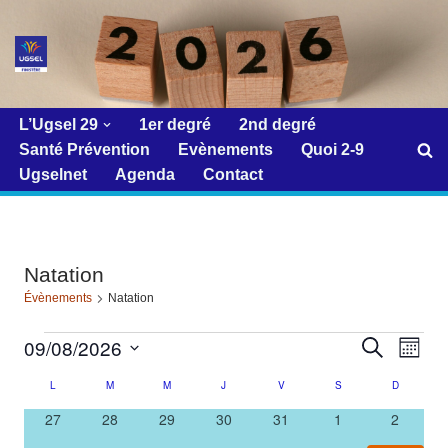
Aller
au
contenu
L’Ugsel 29
1er degré
2nd degré
Santé Prévention
Evènements
Quoi 2-9
Ugselnet
Agenda
Contact
Natation
Évènements
Natation
09/08/2026
Reche
Navi
Recherche
Mois
de
Sélectionnez
et
L
M
M
J
V
S
D
Calendrier
vue
une
naviga
0
0
0
0
0
0
0
27
28
29
30
31
1
2
Évè
de
date.
évènements
évènements
évènements
évènements
évènements
évènements
évèneme